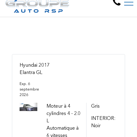
Bienvenue chez Groupe A
EN
6805 Pl. Pascal Gagnon, Montréal-Nord, QC, CA H1P 2V8
Hyundai 2017
Elantra GL
Exp. 6
septembre
2026
Moteur à 4
Gris
cylindres 4 - 2.0
INTERIOR:
L
Noir
Automatique à
6 vitesses